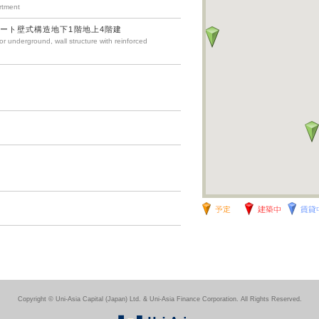
rtment
ート壁式構造地下1階地上4階建
or underground, wall structure with reinforced
Copyright © Uni-Asia Capital (Japan) Ltd. & Uni-Asia Finance Corporation. All Rights Reserved.