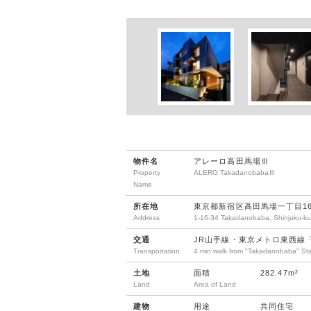
物件名
アレーロ高田馬場Ⅲ
Property
ALERO TakadanobabaⅢ
Name
所在地
東京都新宿区高田馬場一丁目16
Address
1-16-34 Takadanobaba, Shinjuku-ku
交通
JR山手線・東京メトロ東西線
Transportation
4 min walk from "Takadanobaba" St
土地
面積
282.47m²
Land
Area of Land
建物
用途
共同住宅