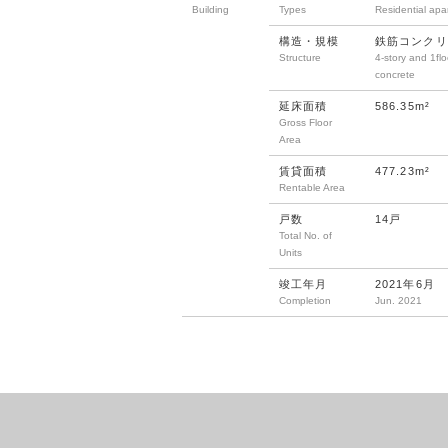
Building
Types
Residential apa
構造・規模
鉄筋コンクリ
Structure
4-story and 1flo
concrete
延床面積
586.35m²
Gross Floor
Area
賃貸面積
477.23m²
Rentable Area
戸数
14戸
Total No. of
Units
竣工年月
2021年6月
Completion
Jun. 2021