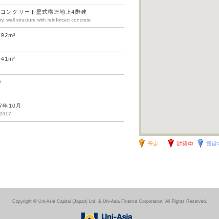
筋コンクリート壁式構造地上4階建
ry, wall structure with reinforced concrete
.92m²
.41m²
戸
17年10月
 2017
Copyright © Uni-Asia Capital (Japan) Ltd. & Uni-Asia Finance Corporation. All Rights Reserved.