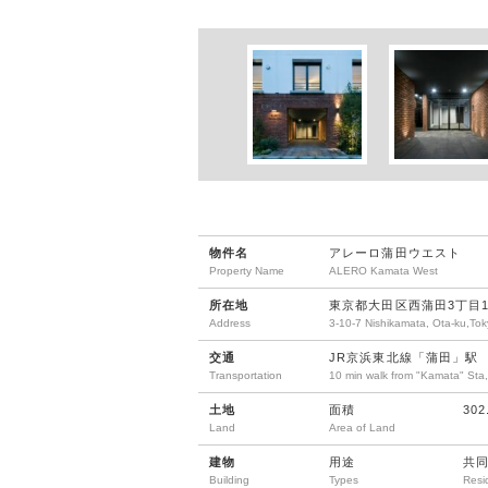
物件名
アレーロ蒲田ウエスト
Property Name
ALERO Kamata West
所在地
東京都大田区西蒲田3丁目1
Address
3-10-7 Nishikamata, Ota-ku,To
交通
JR京浜東北線「蒲田」駅 
Transportation
10 min walk from "Kamata" Sta,
土地
面積
302
Land
Area of Land
建物
用途
共
Building
Types
Resi