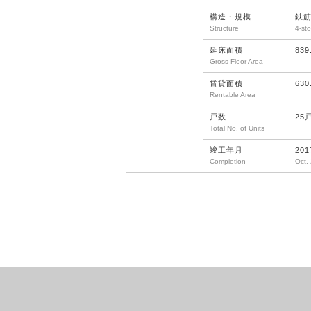
構造・規模
鉄
Structure
4-sto
延床面積
839
Gross Floor Area
賃貸面積
630
Rentable Area
戸数
25
Total No. of Units
竣工年月
20
Completion
Oct.