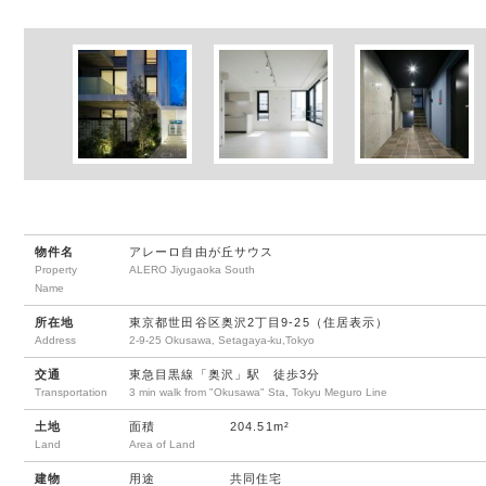
物件名
アレーロ自由が丘サウス
Property
ALERO Jiyugaoka South
Name
所在地
東京都世田谷区奥沢2丁目9-25（住居表示）
Address
2-9-25 Okusawa, Setagaya-ku,Tokyo
交通
東急目黒線「奥沢」駅 徒歩3分
Transportation
3 min walk from "Okusawa" Sta, Tokyu Meguro Line
土地
面積
204.51m²
Land
Area of Land
建物
用途
共同住宅