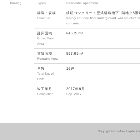
Building
Types
Residential apartment
構造・規模
鉄筋コンクリート壁式構造地下1階地上5階
Structure
5-story and one floor underground, wall structure wi
concrete
延床面積
646.20m²
Gross Floor
Area
賃貸面積
557.65m²
Rentable Area
戸数
16戸
Total No. of
Units
竣工年月
2017年9月
Completion
Sep. 2017
Copyright © Uni-Asia Capital (J