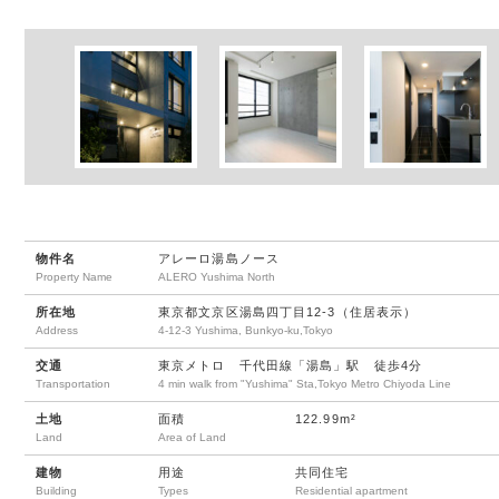
物件名
アレーロ湯島ノース
Property Name
ALERO Yushima North
所在地
東京都文京区湯島四丁目12-3（住居表示）
Address
4-12-3 Yushima, Bunkyo-ku,Tokyo
交通
東京メトロ 千代田線「湯島」駅 徒歩4分
Transportation
4 min walk from "Yushima" Sta,Tokyo Metro Chiyoda Line
土地
面積
122.99m²
Land
Area of Land
建物
用途
共同住宅
Building
Types
Residential apartment