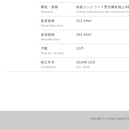
構造・規模
鉄筋コンクリート壁式構造地上4
Structure
4-story, wall structure with reinforced co
延床面積
312.49m²
Gross Floor Area
賃貸面積
264.46m²
Rentable Area
戸数
12戸
Total No. of Units
竣工年月
2018年10月
Completion
Oct. 2018
Copyright © Uni-Asia Capital (J