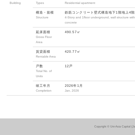
Building
Types
Residential apartment
構造・規模
鉄筋コンクリート壁式構造地下1階地上4階
Structure
4-Story and 1floor underground, wall structure with
concrete
延床面積
490.57㎡
Gross Floor
Area
賃貸面積
420.77㎡
Rentable Area
戸数
12戸
Total No. of
Units
竣工年月
2026年1月
Completion
Jan, 2026
Copyright © Uni-Asia Capital (J