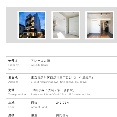
物件名
アレーロ大崎
Property
ALERO Osaki
Name
所在地
東京都品川区西品川三丁目14-3（住居表示）
Address
3-14-3 Nishishinagawa, Shinagawa_ku, Tokyo
交通
JR山手線「大崎」駅 徒歩8分
Transportation
8 minis walk from "Osaki" Sta., JR Yamanote Line
土地
面積
247.07㎡
Land
Area of Land
建物
用途
共同住宅