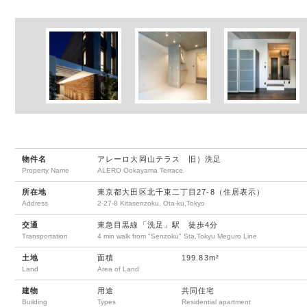
物件名
アレーロ大岡山テラス 旧）洗足
Property Name
ALERO Ookayama Terrace
所在地
東京都大田区北千束二丁目27-8（住居表示）
Address
2-27-8 Kitasenzoku, Ota-ku,Tokyo
交通
東急目黒線「洗足」駅 徒歩4分
Transportation
4 min walk from "Senzoku" Sta,Tokyu Meguro Line
土地
面積
199.83m²
Land
Area of Land
建物
用途
共同住宅
Building
Types
Residential apartment