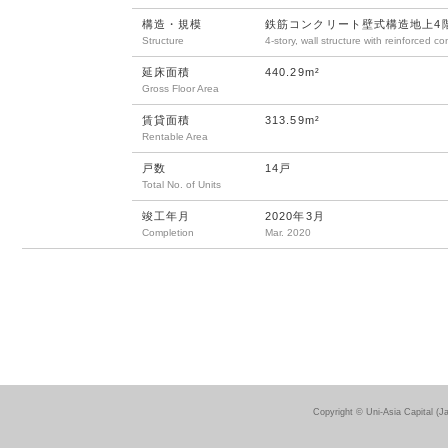
構造・規模
鉄筋コンクリート壁式構造地上4
Structure
4-story, wall structure with reinforced co
延床面積
440.29m²
Gross Floor Area
賃貸面積
313.59m²
Rentable Area
戸数
14戸
Total No. of Units
竣工年月
2020年3月
Completion
Mar. 2020
Copyright © Uni-Asia Capital (J