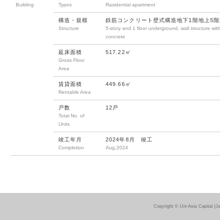
Building
Types
Rasidential apartment
構造・規模
鉄筋コンクリート壁式構造地下1階地上5階
Structure
5-story and 1 floor underground, wall structure wit
concrete
延床面積
517.22㎡
Gross Floor
Area
賃貸面積
449.66㎡
Rentable Area
戸数
12戸
Total No. of
Units
竣工年月
2024年8月 竣工
Completion
Aug,2024
Copyright © Uni-Asia Capital (J