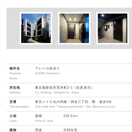
物件名
アレーロ四谷Ⅱ
Property
ALERO YotsuyaⅡ
Name
所在地
東京都新宿区荒木町2-1（住居表示）
Address
2-1 Arakicyo, Shinjuku-ku, Tokyo
交通
東京メトロ丸の内線「四谷三丁目」駅 徒歩3分
Transportation
3min walk from "Yotsuya-sanchome " Sta, Marunouchi Line
土地
面積
225.54㎡
Land
Area of Land
建物
用途
共同住宅