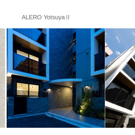
ALERO YotsuyaⅡ