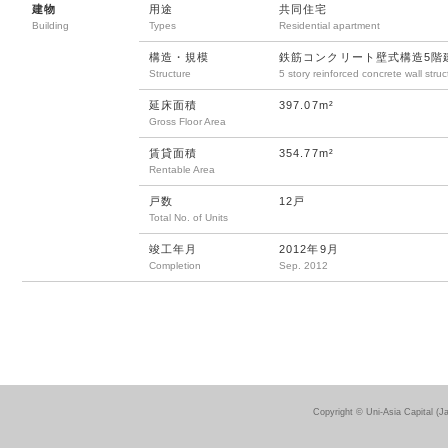
建物
用途
共同住宅
Building
Types
Residential apartment
構造・規模
鉄筋コンクリート壁式構造5階
Structure
5 story reinforced concrete wall struc
延床面積
397.07m²
Gross Floor Area
賃貸面積
354.77m²
Rentable Area
戸数
12戸
Total No. of Units
竣工年月
2012年9月
Completion
Sep. 2012
Copyright © Uni-Asia Capital (J