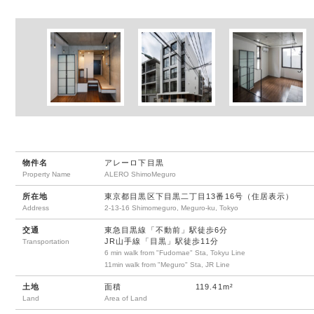
物件名
アレーロ下目黒
Property Name
ALERO ShimoMeguro
所在地
東京都目黒区下目黒二丁目13番16号（住居表示）
Address
2-13-16 Shimomeguro, Meguro-ku, Tokyo
交通
東急目黒線「不動前」駅徒歩6分
JR山手線「目黒」駅徒歩11分
Transportation
6 min walk from "Fudomae" Sta, Tokyu Line
11min walk from "Meguro" Sta, JR Line
土地
面積
119.41m²
Land
Area of Land